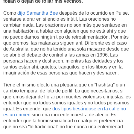
follan o dejan de follar mis vecinos
.
Como
dijo Samantha Bee
después de lo ocurrido en Pulse,
sentarse a orar en silencio es inútil. Las oraciones no
cambian nada. Las oraciones no son más que sentarse en
una habitación a hablar con alguien que no está ahí y que
no puede darnos ningún tipo de retroalimentación. Por más
que oremos, las matanzas siguen ahí. Diferente es el caso
de Australia, que no ha tenido una sola masacre desde que
se abrió el debate de control a las armas en 1996. Las
personas hacen y deshacen, mientras las deidades y los
santos están ahí, quietos, tranquilos, en los libros y en la
imaginación de esas personas que hacen y deshacen.
Tiene el mismo efecto una plegaria que un “hashtag” o un
cambio temporal de foto de perfil. Lo que necesitamos, si
queremos dejar de llorar por muertes violentas e injustas, es
entender que no todos somos iguales y no todos pensamos
igual. Es entender que
dos tipos besándose en la calle no
es un crimen
sino una inocente muestra de afecto. Es
entender que la homosexualidad o cualquier preferencia
que no sea “lo tradicional” no fue nunca una enfermedad.