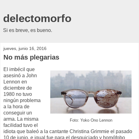
delectomorfo
Si es breve, es bueno.
jueves, junio 16, 2016
No más plegarias
El imbécil que
asesinó a John
Lennon en
diciembre de
1980 no tuvo
ningún problema
a la hora de
conseguir un
arma. La misma
Foto: Yoko Ono Lennon
facilidad tuvo el
idiota que baleó a la cantante Christina Grimmie el pasado
10 de junio, e igual fue para el desquiciado y homófobo